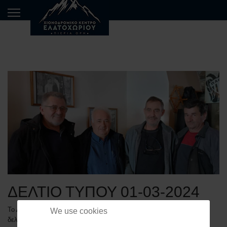
ΔΕΛΤΙΟ ΤΥΠΟΥ 01-03-2024
Το Δ.Σ. του Χιονοδρομικού Κέντρου Ελατοχωρίου, δια του παρόντος
We use cookies
δελτίου τύπου, ευχαριστεί δημόσια τη Διοίκηση του Γενικού